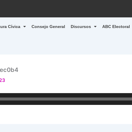
tura Cívica
Consejo General
Discursos
ABC Electoral
ec0b4
023