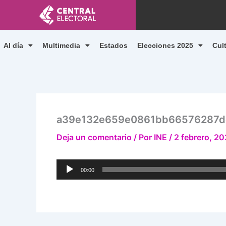
Ir
al
contenido
Al día
Multimedia
Estados
Elecciones 2025
Cul
a39e132e659e0861bb66576287d
Deja un comentario
/ Por
INE
/
2 febrero, 2
Reproductor
00:00
de
audio