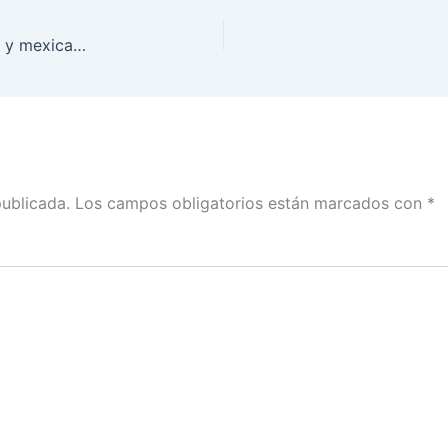
La credencial para votar es la llave de mexicanas y mexicanos que residen fuera del país para ejercer sus derechos político-electorales: Claudia Zavala con Vicky Corcés
publicada.
Los campos obligatorios están marcados con
*