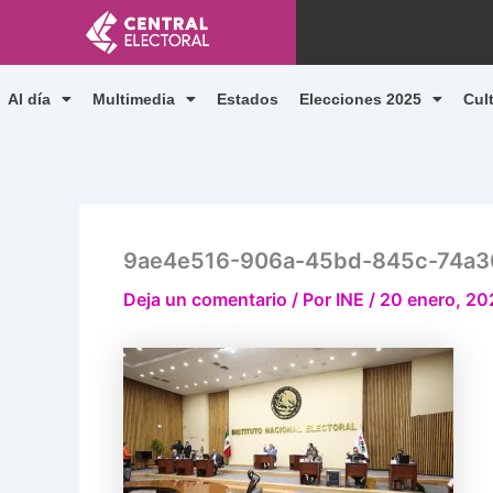
Ir
al
contenido
Al día
Multimedia
Estados
Elecciones 2025
Cul
9ae4e516-906a-45bd-845c-74a30
Deja un comentario
/ Por
INE
/
20 enero, 20