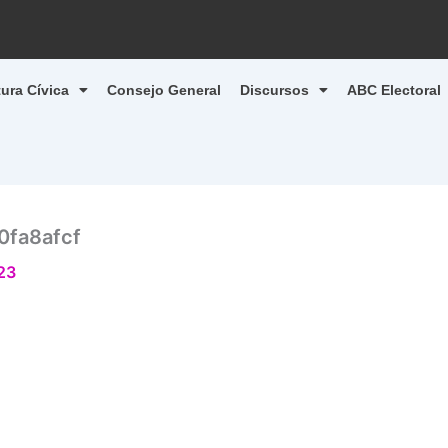
tura Cívica
Consejo General
Discursos
ABC Electoral
fa8afcf
23