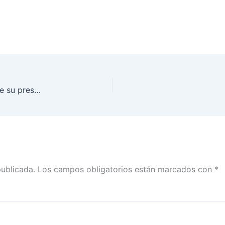
Buscará INE ahorros para cubrir la insuficiencia de su presupuesto y cumplir con actividades sustantivas
publicada.
Los campos obligatorios están marcados con
*