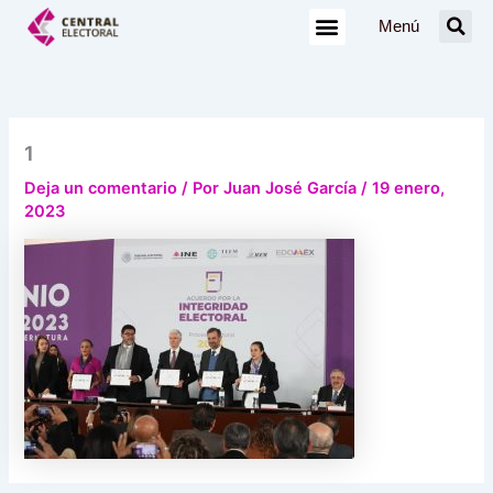
Ir
Menú
al
contenido
1
Deja un comentario
/ Por
Juan José García
/
19 enero,
2023