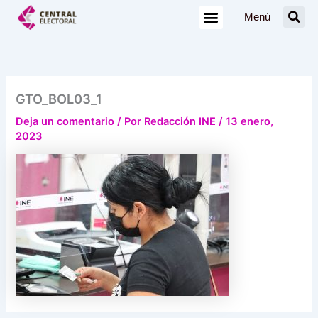
Ir
Menú
al
contenido
GTO_BOL03_1
Deja un comentario
/ Por
Redacción INE
/
13 enero,
2023