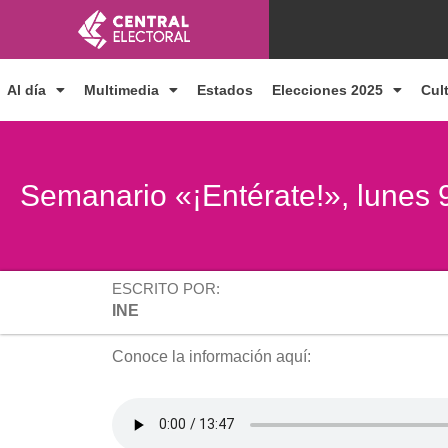
Ir
al
contenido
Al día
Multimedia
Estados
Elecciones 2025
Cul
Semanario «¡Entérate!», lunes 
ESCRITO POR:
INE
Conoce la información aquí: