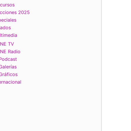
scursos
ecciones 2025
eciales
tados
ltimedia
INE TV
INE Radio
Podcast
Galerías
Gráficos
ernacional