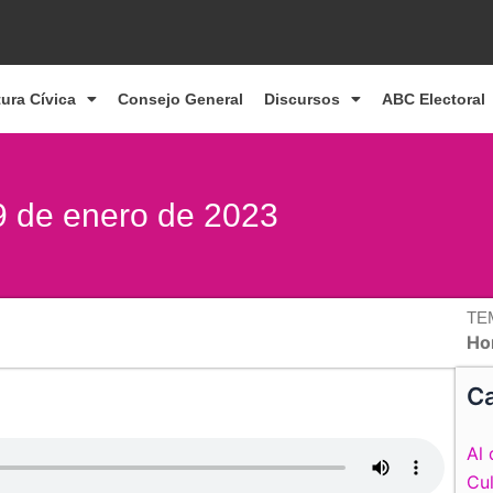
tura Cívica
Consejo General
Discursos
ABC Electoral
9 de enero de 2023
TE
Ho
Ca
Al 
Cul