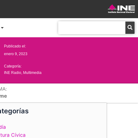
Buscar
Publicado el:
enero 9, 2023
Categoría:
INE Radio
,
Multimedia
MA:
me
tegorías
día
tura Cívica