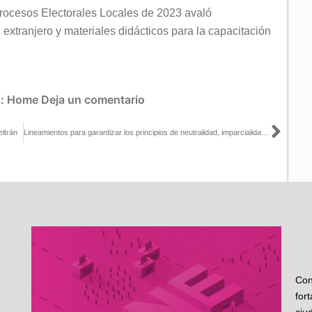
rocesos Electorales Locales de 2023 avaló
extranjero y materiales didácticos para la capacitación
s:
Home
Deja un comentario
Sigu
ltrán
Lineamientos para garantizar los principios de neutralidad, imparcialidad y equidad en materia electoral
Con
for
ciu