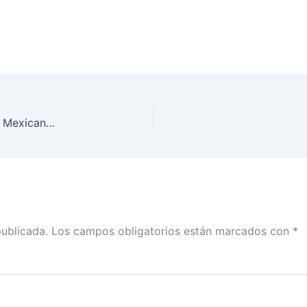
INE y la Cámara Nacional de la Industria Editorial Mexicana unen esfuerzos para fortalecer la cultura democrática
publicada.
Los campos obligatorios están marcados con
*