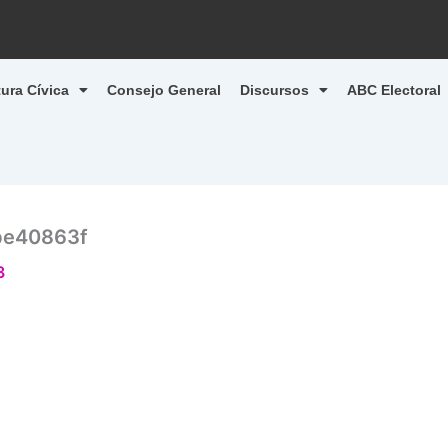
tura Cívica
Consejo General
Discursos
ABC Electoral
be40863f
3