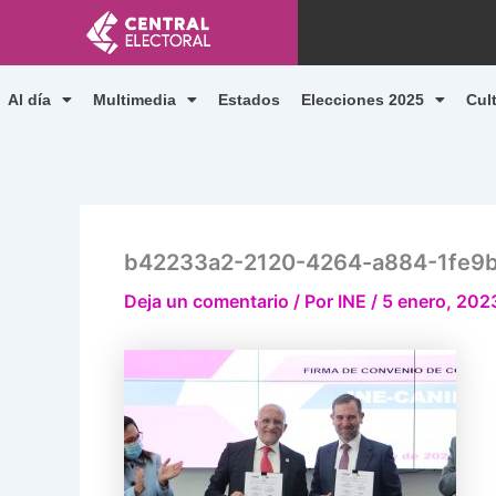
Ir
al
contenido
Al día
Multimedia
Estados
Elecciones 2025
Cul
b42233a2-2120-4264-a884-1fe9
Deja un comentario
/ Por
INE
/
5 enero, 202