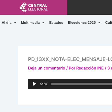
Ir
al
contenido
Al día
Multimedia
Estados
Elecciones 2025
Cul
PD_13XX_NOTA-ELEC_MENSAJE-L
Deja un comentario
/ Por
Redacción INE
/
3 
Reproductor
00:00
de
audio