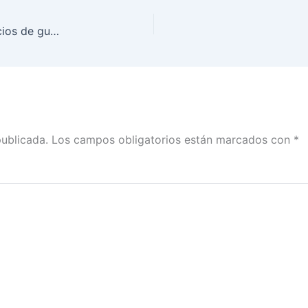
Inician actividades de preparación para los comicios de gubernaturas en Coahuila y Estado de México
publicada.
Los campos obligatorios están marcados con
*