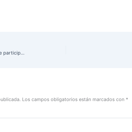
Elige INE Guanajuato a Legisladores Infantiles que participarán en el 12° Parlamento Infantil de las Niñas y los Niños de México
publicada.
Los campos obligatorios están marcados con
*