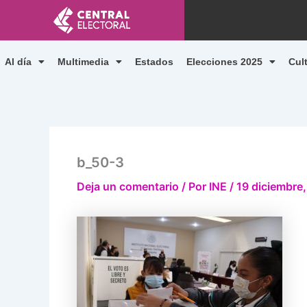
Ir
al
contenido
Al día
Multimedia
Estados
Elecciones 2025
Cul
b_50-3
Deja un comentario
/ Por
INE
/
19 diciembre