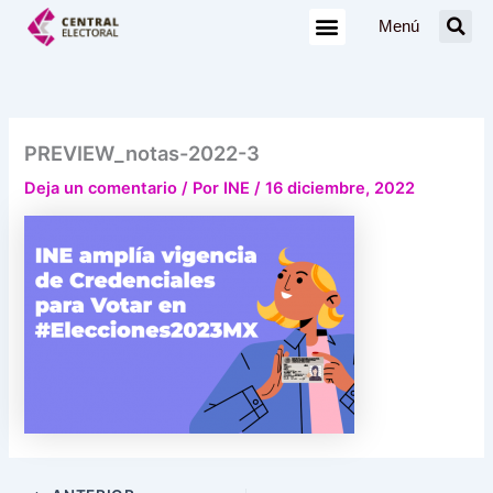
Ir
Menú
al
contenido
PREVIEW_notas-2022-3
Deja un comentario
/ Por
INE
/
16 diciembre, 2022