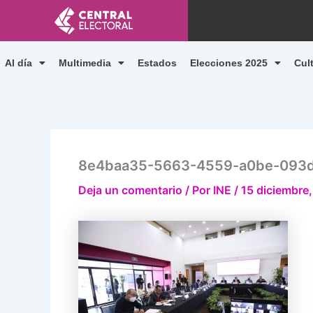
Ir
al
contenido
Al día
Multimedia
Estados
Elecciones 2025
Cul
8e4baa35-5663-4559-a0be-093
Deja un comentario
/ Por
INE
/
15 diciembre