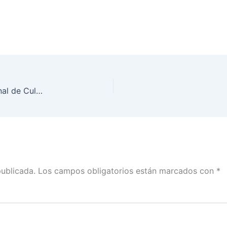
Impulsará INE nuevo ciclo de la Estrategia Nacional de Cultura Cívica para el fortalecimiento de la democracia
publicada.
Los campos obligatorios están marcados con
*