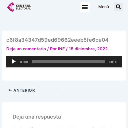
Ir
Menú
al
contenido
c6f8a34347d59ed69662eeeb5fe6ce04
Deja un comentario
/ Por
INE
/
15 diciembre, 2022
Reproductor
00:00
00:00
de
audio
ANTERIOR
Deja una respuesta