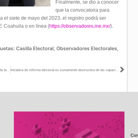
Finalmente, se dio a conocer
que la convocatoria para
 el siete de mayo del 2023, el registro podrá ser
NE Coahuila o en línea (
https://observadores.ine.mx/
).
quetas:
Casilla Electoral
,
Observadores Electorales
,
Sigu
El resultado global de esta reforma electoral será el debilitamiento de la estructura territorial del INE: Uuc-kib Espadas con Óscar Mario Beteta
Iniciativa de reforma electoral es sumamente destructiva de las capacidades del INE para organizar elecciones: Jaime Rivera con Alberto Najar
Con