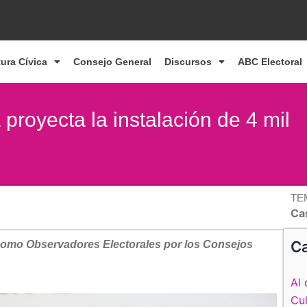
tura Cívica
Consejo General
Discursos
ABC Electoral
proyecta la instalación de 4 mil
TE
Cas
Ca
como Observadores Electorales por los Consejos
Al 
Cul