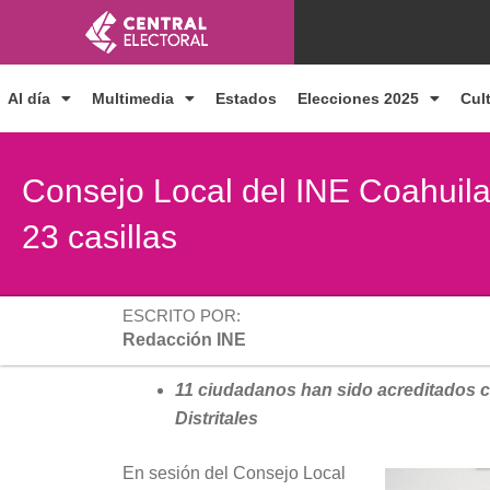
Ir
al
contenido
Al día
Multimedia
Estados
Elecciones 2025
Cul
Consejo Local del INE Coahuila 
23 casillas
ESCRITO POR:
Redacción INE
11 ciudadanos han sido acreditados 
Distritales
En sesión del Consejo Local