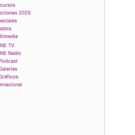
scursos
ecciones 2025
eciales
tados
ltimedia
INE TV
INE Radio
Podcast
Galerías
Gráficos
ernacional