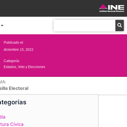
Buscar
Publicado el:
diciembre 15, 2022
Categoría:
Estados
,
Voto y Elecciones
MA:
illa Electoral
tegorías
día
tura Cívica