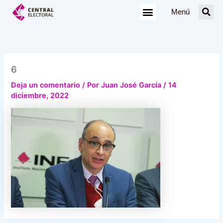
Ir
Menú
al
contenido
6
Deja un comentario
/ Por
Juan José García
/
14
diciembre, 2022