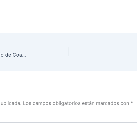
Gira de trabajo de Consejeros del INE en el estado de Coahuila
publicada.
Los campos obligatorios están marcados con
*