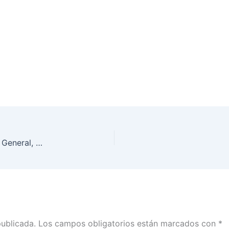
Resumen de la Sesión Extraordinaria del Consejo General, 30 de noviembre de 2022
publicada.
Los campos obligatorios están marcados con
*