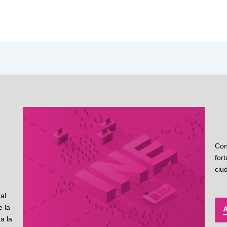
Con
for
ciu
al
 la
a la