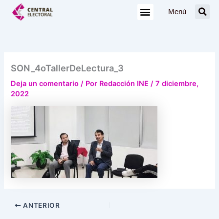
Ir
Menú
al
contenido
SON_4oTallerDeLectura_3
Deja un comentario
/ Por
Redacción INE
/
7 diciembre,
2022
ANTERIOR