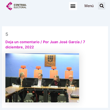
Ir
Menú
al
contenido
5
Deja un comentario
/ Por
Juan José García
/
7
diciembre, 2022