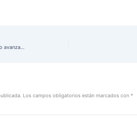
Sin protección de todos los derechos humanos no avanzamos en una sociedad
publicada.
Los campos obligatorios están marcados con
*