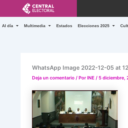
Ir
al
contenido
Al día
Multimedia
Estados
Elecciones 2025
Cul
WhatsApp Image 2022-12-05 at 12.
Deja un comentario
/ Por
INE
/
5 diciembre,