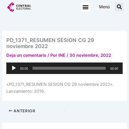
Ir
Menú
al
contenido
PD_1371_RESUMEN SESION CG 29
noviembre 2022
Deja un comentario
/ Por
INE
/
30 noviembre, 2022
Reproductor
00:00
00:00
de
audio
«PD_1371_RESUMEN SESION CG 29 noviembre 2022».
Lanzamiento: 2016.
ANTERIOR