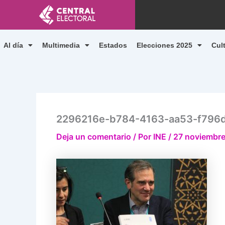
Ir
al
contenido
Al día
Multimedia
Estados
Elecciones 2025
Cul
2296216e-b784-4163-aa53-f796
Deja un comentario
/ Por
INE
/
27 noviembre