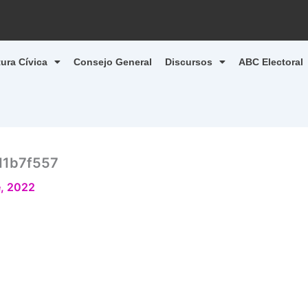
tura Cívica
Consejo General
Discursos
ABC Electoral
d1b7f557
, 2022