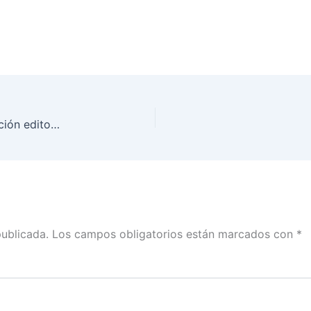
Intervención de Lorenzo Córdova, en la presentación editorial, Obras institucionales. Informe País 2020: El curso de la democracia en México
publicada.
Los campos obligatorios están marcados con
*