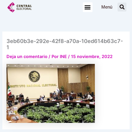
Ir
Menú
al
contenido
3eb60b3e-292e-42f8-a70a-10ed614b63c7-
1
Deja un comentario
/ Por
INE
/
15 noviembre, 2022