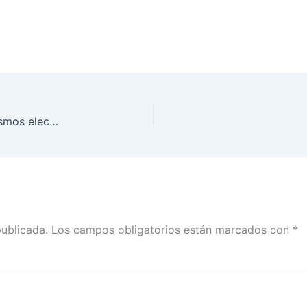
El INE tiene muchas atribuciones más que organismos electorales similares del mundo
publicada.
Los campos obligatorios están marcados con
*