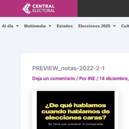
Ir
al
contenido
Al día
Multimedia
Estados
Elecciones 2025
Cul
PREVIEW_notas-2022-2-1
Deja un comentario
/ Por
INE
/
14 diciembre