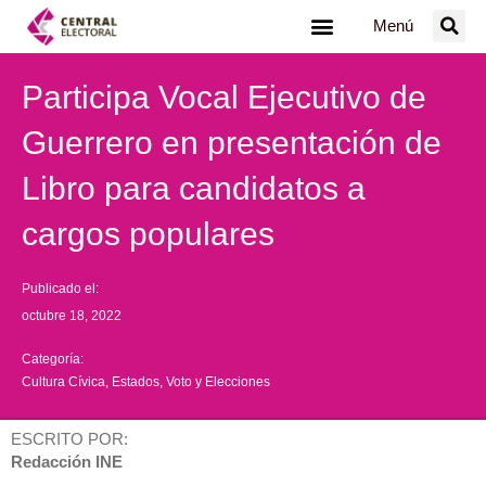
Ir
Menú
al
contenido
Participa Vocal Ejecutivo de
Guerrero en presentación de
Libro para candidatos a
cargos populares
Publicado el:
octubre 18, 2022
Categoría:
Cultura Cívica
,
Estados
,
Voto y Elecciones
ESCRITO POR:
Redacción INE