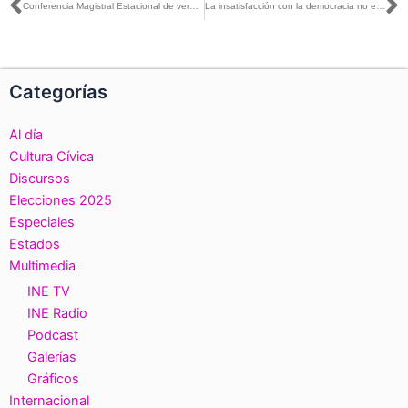
Ant
S
Conferencia Magistral Estacional de verano 2022. «Democracia y Movimientos Sociales”.
La insatisfacción con la democracia no es sólo un fenómeno de México, es un fenómeno mundial: Martín Faz con Javier Solórzano
Categorías
Al día
Cultura Cívica
Discursos
Elecciones 2025
Especiales
Estados
Multimedia
INE TV
INE Radio
Podcast
Galerías
Gráficos
Internacional