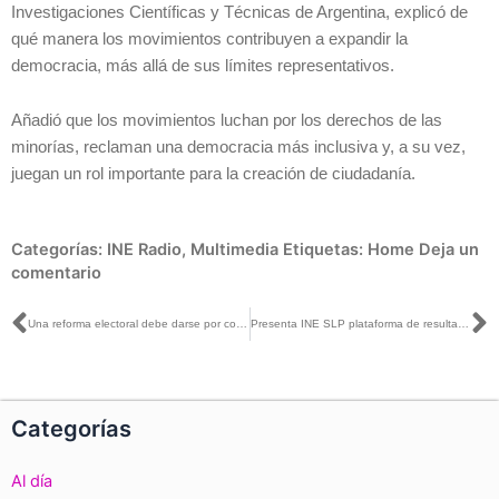
Investigaciones Científicas y Técnicas de Argentina, explicó de
qué manera los movimientos contribuyen a expandir la
democracia, más allá de sus límites representativos.
Añadió que los movimientos luchan por los derechos de las
minorías, reclaman una democracia más inclusiva y, a su vez,
juegan un rol importante para la creación de ciudadanía.
Categorías:
INE Radio
,
Multimedia
Etiquetas:
Home
Deja un
comentario
Ant
S
Una reforma electoral debe darse por consenso: Lorenzo Córdova
Presenta INE SLP plataforma de resultados de la CIyJ 2021
Categorías
Al día