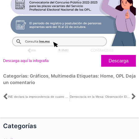
Descarga
Descarga aquí la infografía
Categorías:
Gráficos
,
Multimedia
Etiquetas:
Home
,
OPL
Deja
un comentario
Ant
S
INE declara la improcedencia de cuatro solicitudes de medidas cautelares presentadas por PRI y PRD
Democracia en la Mesa: Observación Electoral
Categorías