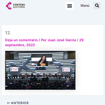
Ir
Menú
al
contenido
12.
Deja un comentario
/ Por
Juan José García
/
29
septiembre, 2022
ANTERIOR