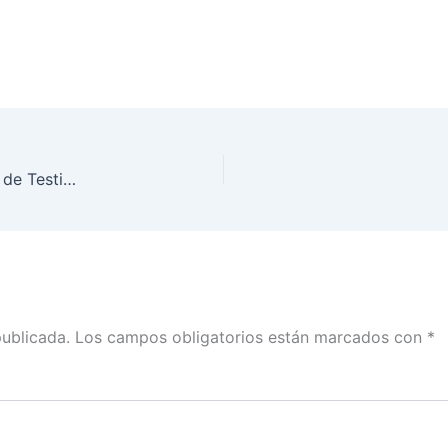
Ceremonia de Premiación del Concurso Nacional de Testimonios de la Ciudadanía sobre Elecciones en Contexto de Pandemia Proceso Electoral 2020-2021
publicada.
Los campos obligatorios están marcados con
*