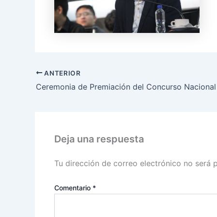
ANTERIOR
Deja una respuesta
Tu dirección de correo electrónico no será 
Comentario
*