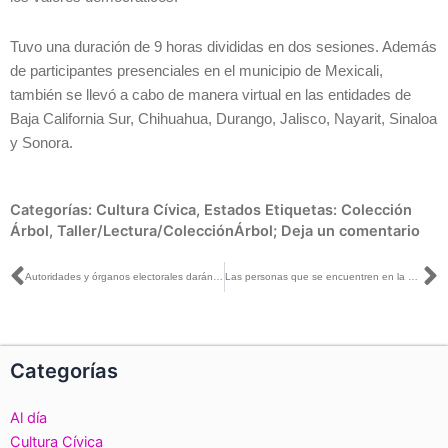
Tuvo una duración de 9 horas divididas en dos sesiones. Además
de participantes presenciales en el municipio de Mexicali,
también se llevó a cabo de manera virtual en las entidades de
Baja California Sur, Chihuahua, Durango, Jalisco, Nayarit, Sinaloa
y Sonora.
Categorías:
Cultura Cívica
,
Estados
Etiquetas:
Colección
Árbol
,
Taller/Lectura/ColecciónÁrbol;
Deja un comentario
Ant
S
Autoridades y órganos electorales darán seguimiento a los acuerdos de la Cumbre Global de la Democracia Electoral
Las personas que se encuentren en la Lista Nominal y cuenten con su Credencial para Votar vigente podrán votar en las elecciones 2023 que se realizarán en Coahuila y el Edomex
Categorías
Al día
Cultura Cívica