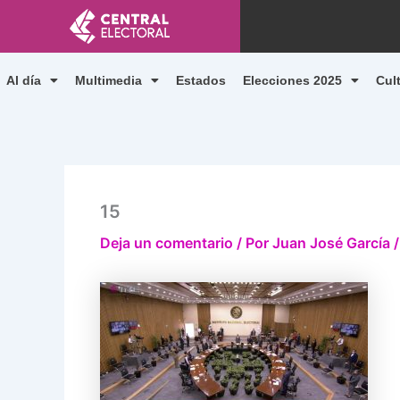
Ir
al
contenido
Al día
Multimedia
Estados
Elecciones 2025
Cul
15
Deja un comentario
/ Por
Juan José García