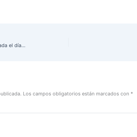
Sesión Extraordinaria del Consejo General, realizada el día 26 de septiembre de 2022
publicada.
Los campos obligatorios están marcados con
*