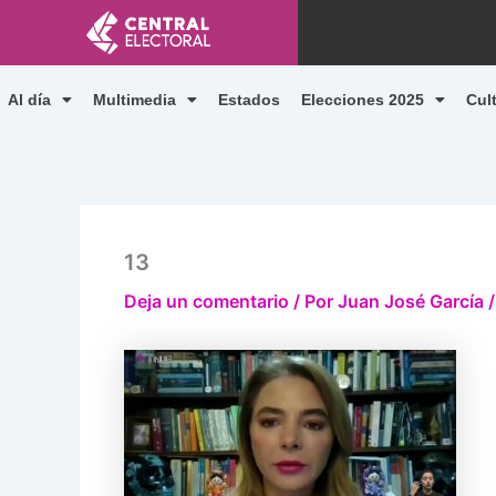
Ir
al
contenido
Al día
Multimedia
Estados
Elecciones 2025
Cul
13
Deja un comentario
/ Por
Juan José García