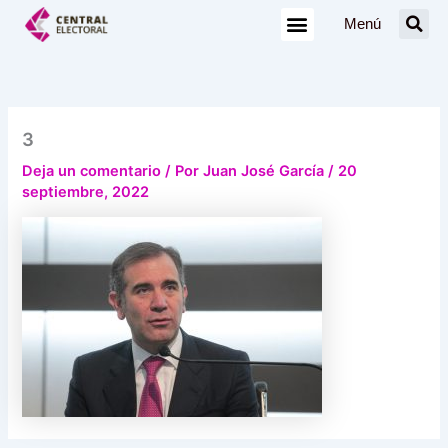
Ir
Menú
al
contenido
3
Deja un comentario
/ Por
Juan José García
/
20
septiembre, 2022