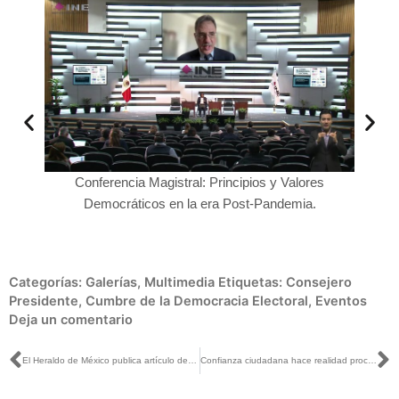
ales
Conferencia Magistral: Principios y Valores
Democráticos en la era Post-Pandemia.
Norma I
Categorías:
Galerías
,
Multimedia
Etiquetas:
Consejero
Presidente
,
Cumbre de la Democracia Electoral
,
Eventos
Deja un comentario
Ant
S
El Heraldo de México publica artículo de la Consejera Electoral Dania Ravel, titulado: De presupuesto, institucionalidad y autonomía.
Confianza ciudadana hace realidad procesos electorales exitosos: Lorenzo Córdova