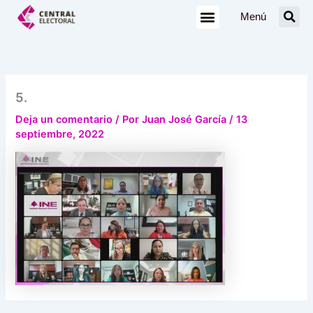
Ir
Menú
al
contenido
5.
Deja un comentario
/ Por
Juan José García
/
13
septiembre, 2022