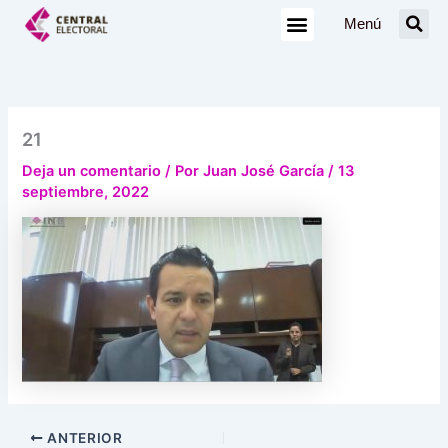
Ir
Menú
al
contenido
21
Deja un comentario
/ Por
Juan José García
/
13
septiembre, 2022
ANTERIOR