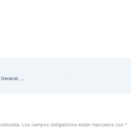
Resumen de la Sesión Extraordinaria del Consejo General, 22 de agosto de 2022
publicada.
Los campos obligatorios están marcados con
*