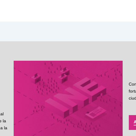
Con
for
ciu
al
 la
a la