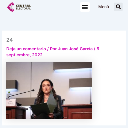
Ir
Menú
al
contenido
24
Deja un comentario
/ Por
Juan José García
/
5
septiembre, 2022