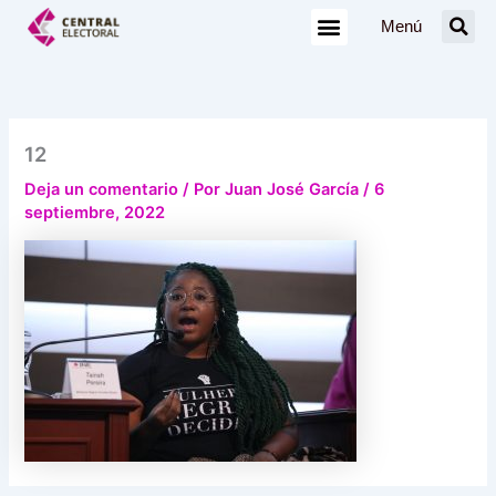
Ir
Menú
al
contenido
12
Deja un comentario
/ Por
Juan José García
/
6
septiembre, 2022