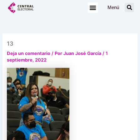
Ir
Menú
al
contenido
13
Deja un comentario
/ Por
Juan José García
/
1
septiembre, 2022