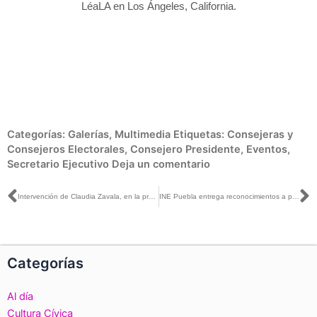
LéaLA en Los Ángeles, California.
retario
ñol y el
Categorías:
Galerías
,
Multimedia
Etiquetas:
Consejeras y
Consejeros Electorales
,
Consejero Presidente
,
Eventos
,
Secretario Ejecutivo
Deja un comentario
Ant
S
Intervención de Claudia Zavala, en la presentación del libro, El sufragio extraterritorial de las y los mexicanos. Participación, preferencias políticas y tipología del voto a distancia
INE Puebla entrega reconocimientos a personal que se acogió a retiro voluntario
Categorías
Al día
Cultura Cívica