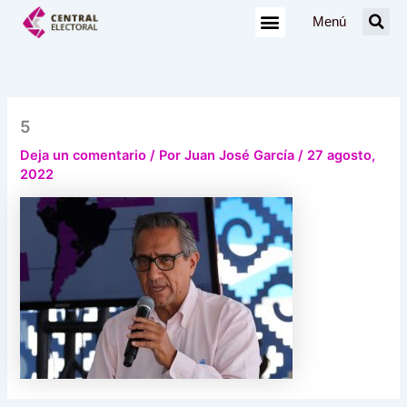
Ir
Menú
al
contenido
5
Deja un comentario
/ Por
Juan José García
/
27 agosto,
2022