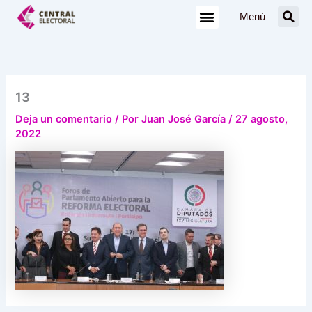
Ir
Menú
al
contenido
13
Deja un comentario
/ Por
Juan José García
/
27 agosto,
2022