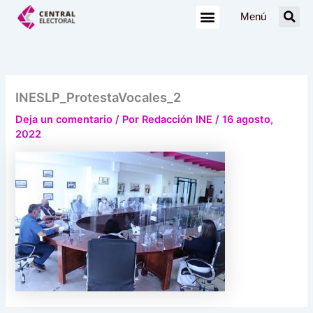
Ir
Menú
al
contenido
INESLP_ProtestaVocales_2
Deja un comentario
/ Por
Redacción INE
/
16 agosto,
2022