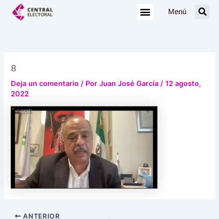
Ir
Menú
al
contenido
8
Deja un comentario
/ Por
Juan José García
/
12 agosto,
2022
ANTERIOR