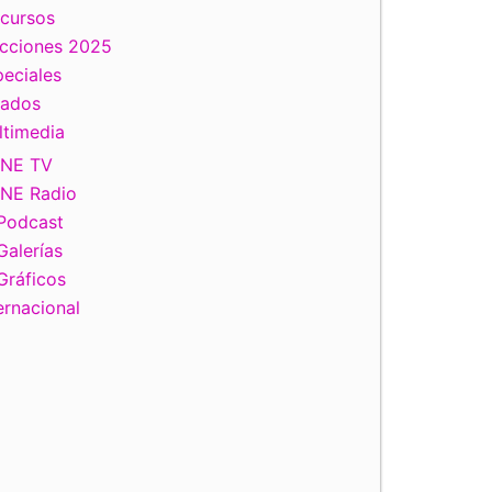
scursos
ecciones 2025
eciales
tados
ltimedia
INE TV
INE Radio
Podcast
Galerías
Gráficos
ernacional
iente