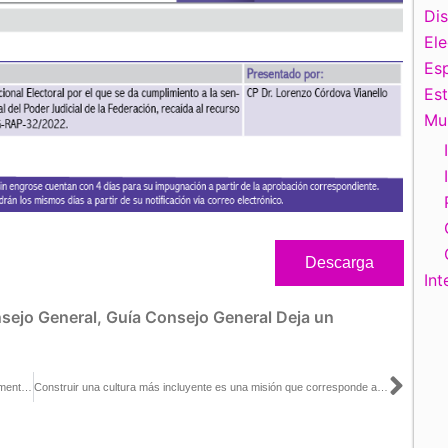
Di
El
Esp
Es
Mu
Descarga
Int
sejo General
,
Guía Consejo General
Deja un
Sigu
Colaboración entre INE y CONALITEG posibilita reciclaje de documentos electorales para elaboración de libros de texto gratuitos: Lorenzo Córdova
Construir una cultura más incluyente es una misión que corresponde a todas y todos: Adriana Favela con Gabriela María de León Farías