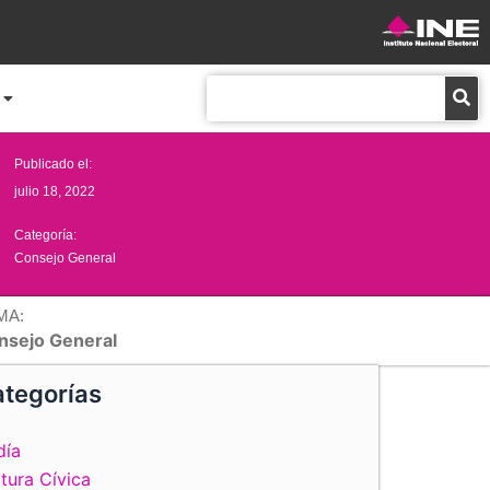
Buscar
Publicado el:
julio 18, 2022
Categoría:
Consejo General
MA:
nsejo General
tegorías
día
tura Cívica