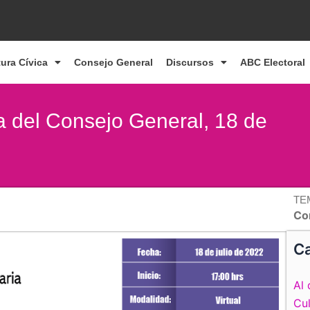
tura Cívica
Consejo General
Discursos
ABC Electoral
a del Consejo General, 18 de
TE
Co
Ca
Al 
Cul