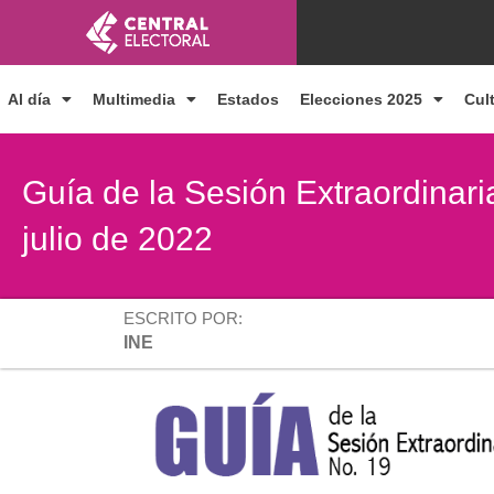
Ir
al
contenido
Al día
Multimedia
Estados
Elecciones 2025
Cul
Guía de la Sesión Extraordinari
julio de 2022
ESCRITO POR:
INE