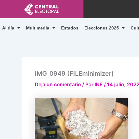
Ir
al
contenido
Al día
Multimedia
Estados
Elecciones 2025
Cul
IMG_0949 (FILEminimizer)
Deja un comentario
/ Por
INE
/
14 julio, 202