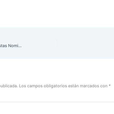
Destruye INE Yucatán más de una tonelada de Listas Nominales
publicada.
Los campos obligatorios están marcados con
*