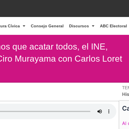
tura Cívica
Consejo General
Discursos
ABC Electoral
os que acatar todos, el INE,
 Ciro Murayama con Carlos Loret
TE
Hi
Ca
Al 