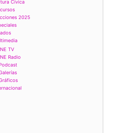
tura Cívica
scursos
ecciones 2025
eciales
tados
ltimedia
INE TV
INE Radio
Podcast
Galerías
Gráficos
ernacional