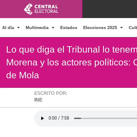
Ir
al
contenido
Al día
Multimedia
Estados
Elecciones 2025
Cul
Lo que diga el Tribunal lo tenem
Morena y los actores políticos:
de Mola
ESCRITO POR:
INE