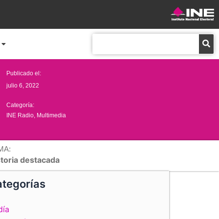
Buscar
Publicado el:
julio 6, 2022
Categoría:
INE Radio
,
Multimedia
MA:
storia destacada
tegorías
día