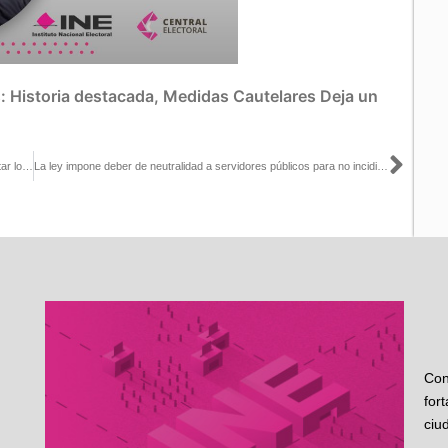
s:
Historia destacada
,
Medidas Cautelares
Deja un
Sigu
Se hizo un llamado a todos los actores y fuerzas políticas a respetar los plazos de ley: Ciro Murayama con Adela Micha
La ley impone deber de neutralidad a servidores públicos para no incidir en procesos electorales: Claudia Zavala con Adriana Buentello
Con
for
ciu