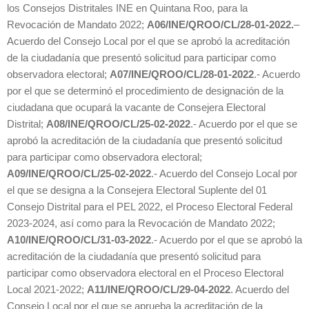
los Consejos Distritales INE en Quintana Roo, para la
Revocación de Mandato 2022;
A06/INE/QROO/CL/28-01-2022.
–
Acuerdo del Consejo Local por el que se aprobó la acreditación
de la ciudadanía que presentó solicitud para participar como
observadora electoral;
A07/INE/QROO/CL/28-01-2022
.- Acuerdo
por el que se determinó el procedimiento de designación de la
ciudadana que ocupará la vacante de Consejera Electoral
Distrital;
A08/INE/QROO/CL/25-02-2022
.- Acuerdo por el que se
aprobó la acreditación de la ciudadanía que presentó solicitud
para participar como observadora electoral;
A09/INE/QROO/CL/25-02-2022
.- Acuerdo del Consejo Local por
el que se designa a la Consejera Electoral Suplente del 01
Consejo Distrital para el PEL 2022, el Proceso Electoral Federal
2023-2024, así como para la Revocación de Mandato 2022;
A10/INE/QROO/CL/31-03-2022
.- Acuerdo por el que se aprobó la
acreditación de la ciudadanía que presentó solicitud para
participar como observadora electoral en el Proceso Electoral
Local 2021-2022;
A11/INE/QROO/CL/29-04-2022
. Acuerdo del
Consejo Local por el que se aprueba la acreditación de la