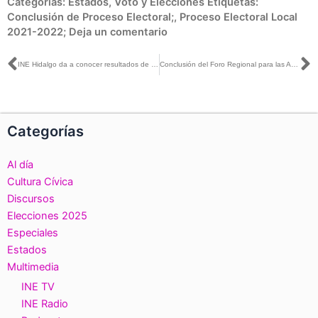
Categorías:
Estados
,
Voto y Elecciones
Etiquetas:
Conclusión de Proceso Electoral;
,
Proceso Electoral Local
2021-2022;
Deja un comentario
Ant
S
INE Hidalgo da a conocer resultados de la Consulta Infantil y Juvenil 2021
Conclusión del Foro Regional para las Américas de la Cumbre de la Democracia Electoral
Categorías
Al día
Cultura Cívica
Discursos
Elecciones 2025
Especiales
Estados
Multimedia
INE TV
INE Radio