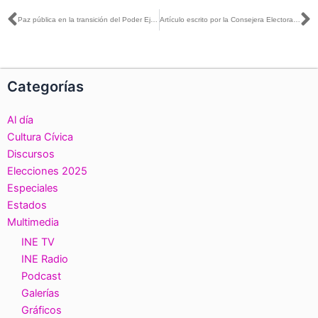
Ant
S
Paz pública en la transición del Poder Ejecutivo y ayuntamientos en Durango
Artículo escrito por la Consejera Electoral Carla Humphrey, titulado: «Convenios con el INE para la identificación de personas desaparecidas», publicada en La Silla Rota
Categorías
Al día
Cultura Cívica
Discursos
Elecciones 2025
Especiales
Estados
Multimedia
INE TV
INE Radio
Podcast
Galerías
Gráficos