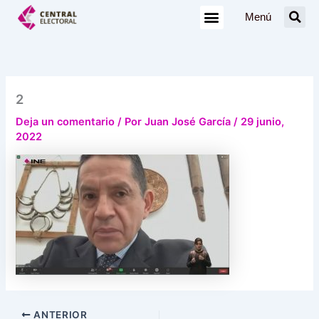
Ir
Menú
al
contenido
2
Deja un comentario
/ Por
Juan José García
/
29 junio,
2022
ANTERIOR