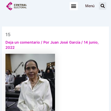
Ir
Menú
al
contenido
15
Deja un comentario
/ Por
Juan José García
/
14 junio,
2022